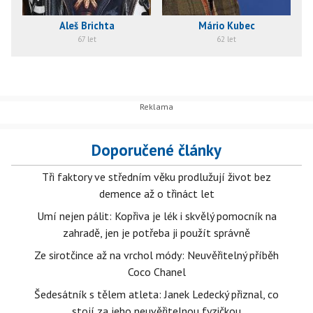
Aleš Brichta
Mário Kubec
67 let
62 let
Doporučené články
Tři faktory ve středním věku prodlužují život bez
demence až o třináct let
Umí nejen pálit: Kopřiva je lék i skvělý pomocník na
zahradě, jen je potřeba ji použít správně
Ze sirotčince až na vrchol módy: Neuvěřitelný příběh
Coco Chanel
Šedesátník s tělem atleta: Janek Ledecký přiznal, co
stojí za jeho neuvěřitelnou fyzičkou