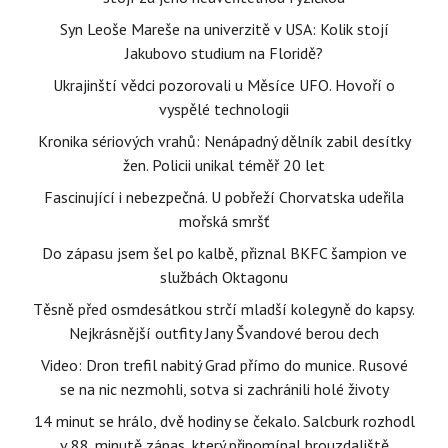
Syn Leoše Mareše na univerzitě v USA: Kolik stojí
Jakubovo studium na Floridě?
Ukrajinští vědci pozorovali u Měsíce UFO. Hovoří o
vyspělé technologii
Kronika sériových vrahů: Nenápadný dělník zabil desítky
žen. Policii unikal téměř 20 let
Fascinující i nebezpečná. U pobřeží Chorvatska udeřila
mořská smršť
Do zápasu jsem šel po kalbě, přiznal BKFC šampion ve
službách Oktagonu
Těsně před osmdesátkou strčí mladší kolegyně do kapsy.
Nejkrásnější outfity Jany Švandové berou dech
Video: Dron trefil nabitý Grad přímo do munice. Rusové
se na nic nezmohli, sotva si zachránili holé životy
14 minut se hrálo, dvě hodiny se čekalo. Salcburk rozhodl
v 88. minutě zápas, který připomínal brouzdaliště