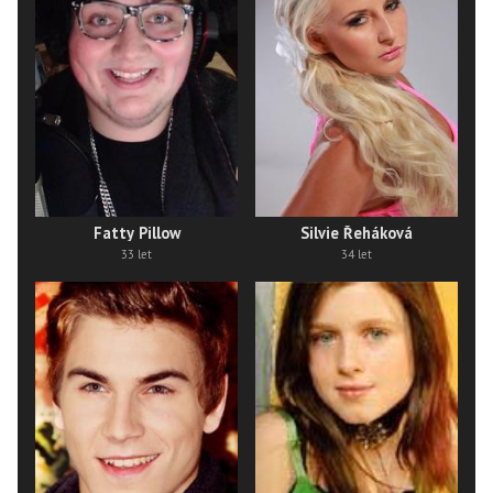
Fatty Pillow
Silvie Řeháková
33 let
34 let