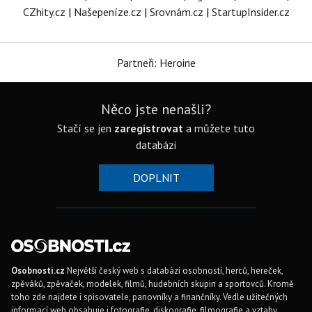
CZhity.cz
|
Našepeníze.cz
|
Srovnám.cz
|
StartupInsider.cz
Partneři: Heroine
Něco jste nenašli?
Stačí se jen
zaregistrovat
a můžete tuto
databázi
DOPLNIT
Osobnosti.cz
Největší český web s databází osobností, herců, hereček,
zpěváků, zpěvaček, modelek, filmů, hudebních skupin a sportovců. Kromě
toho zde najdete i spisovatele, panovníky a finančníky. Vedle užitečných
informací web obsahuje i fotografie, diskografie, filmografie a vztahy