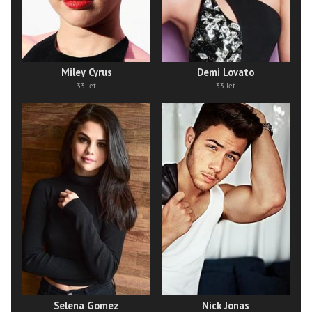
Miley Cyrus
Demi Lovato
33 let
33 let
Selena Gomez
Nick Jonas