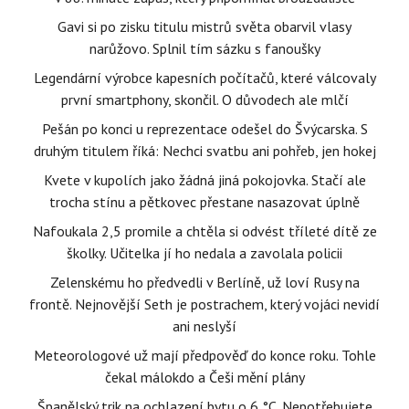
Gavi si po zisku titulu mistrů světa obarvil vlasy
narůžovo. Splnil tím sázku s fanoušky
Legendární výrobce kapesních počítačů, které válcovaly
první smartphony, skončil. O důvodech ale mlčí
Pešán po konci u reprezentace odešel do Švýcarska. S
druhým titulem říká: Nechci svatbu ani pohřeb, jen hokej
Kvete v kupolích jako žádná jiná pokojovka. Stačí ale
trocha stínu a pětkovec přestane nasazovat úplně
Nafoukala 2,5 promile a chtěla si odvést tříleté dítě ze
školky. Učitelka jí ho nedala a zavolala policii
Zelenskému ho předvedli v Berlíně, už loví Rusy na
frontě. Nejnovější Seth je postrachem, který vojáci nevidí
ani neslyší
Meteorologové už mají předpověď do konce roku. Tohle
čekal málokdo a Češi mění plány
Španělský trik na ochlazení bytu o 6 °C. Nepotřebujete