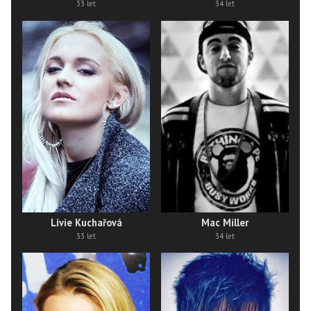
33 let
34 let
Lívie Kuchařová
Mac Miller
33 let
34 let