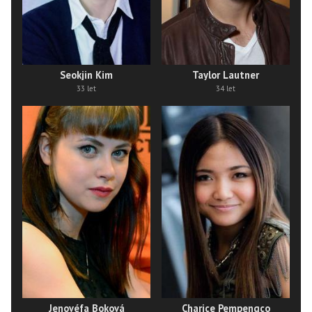
Seokjin Kim
Taylor Lautner
33 let
34 let
Jenovéfa Boková
Charice Pempengco