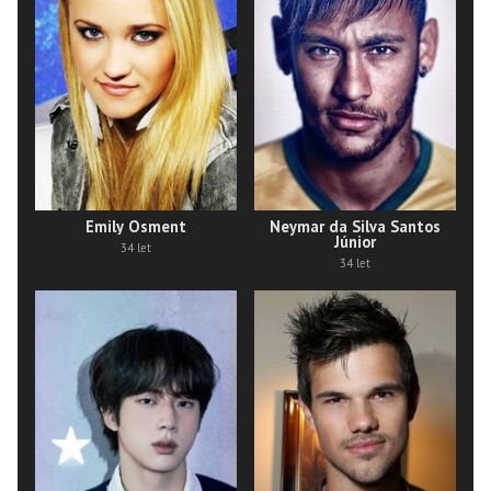
Emily Osment
Neymar da Silva Santos
Júnior
34 let
34 let