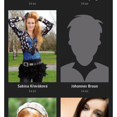
34 let
34 let
Sabina Křováková
Johannes Braun
34 let
34 let