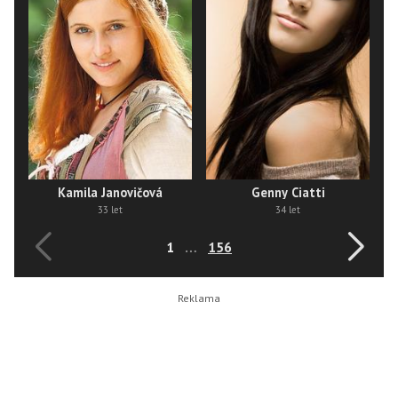
Kamila Janovičová
Genny Ciatti
33 let
34 let
1
…
156